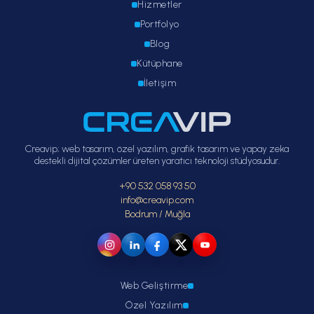
Hizmetler
Portfolyo
Blog
Kütüphane
İletişim
Creavip; web tasarım, özel yazılım, grafik tasarım ve yapay zeka
destekli dijital çözümler üreten yaratıcı teknoloji stüdyosudur.
+90 532 058 93 50
info@creavip.com
Bodrum / Muğla
Web Geliştirme
Özel Yazılım