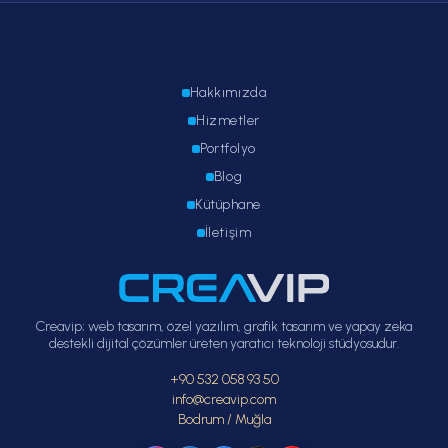
Hakkımızda
Hizmetler
Portfolyo
Blog
Kütüphane
İletişim
Creavip; web tasarım, özel yazılım, grafik tasarım ve yapay zeka
destekli dijital çözümler üreten yaratıcı teknoloji stüdyosudur.
+90 532 058 93 50
info@creavip.com
Bodrum / Muğla