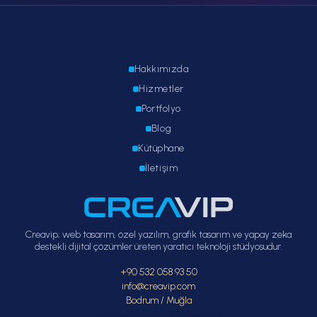
Hakkımızda
Hizmetler
Portfolyo
Blog
Kütüphane
İletişim
Creavip; web tasarım, özel yazılım, grafik tasarım ve yapay zeka
destekli dijital çözümler üreten yaratıcı teknoloji stüdyosudur.
+90 532 058 93 50
info@creavip.com
Bodrum / Muğla